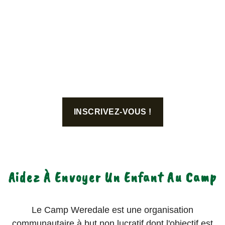
Le programme Sequoia est un programme basé sur
la nature pour les campeurs plus âgés. Une série
d'activités et de tâches en pleine nature de plus en
plus difficiles permet aux campeurs de gagner des
niveaux tout en augmentant leurs propres
compétences et leur confiance.
INSCRIVEZ-VOUS !
Aidez À Envoyer Un Enfant Au Camp
Le Camp Weredale est une organisation
communautaire à but non lucratif dont l'objectif est