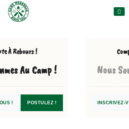
Compte À Rebours !
Nous Sommes Au Camp !
Précédent
Suiv
INSCRIVEZ-VOUS !
POSTULEZ !